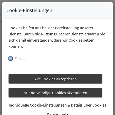
Cookie-Einstellungen
Cookies helfen uns bei der Bereitstellung unserer
Dienste. Durch die Nutzung unserer Dienste erklären Sie
Balance Gesundheitspark
sich damit einverstanden, dass wir Cookies setzen
können.
Hannoversch Münden
Essenziell
Sie möchten herausfinden, ob das
Alle Cookies akzeptieren
Balance Gesundheitspark Hannoversch
Münden für Sie eine passende
Nur notwendige Cookies akzeptieren
Mitgliedschaft hat? Oder Sie möchten
Individuelle Cookie-Einstellungen & Details über Cookies
einfach ein individuelles Angebot
Datenschutz